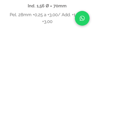
Ind. 1,56 Ø = 70mm
Pel. 28mm +0,25 a +3,00/ Add. +1,75 a
+3,00
Ver grilla
Direcció
n
Tte. Gral. J.D. Perón 1669
2º Piso
C1037ACE . CABA,
Buenos Aires, Argentina.